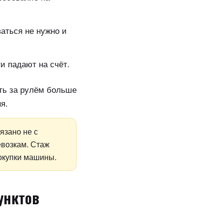
аться не нужно и
и падают на счёт.
ть за рулём больше
я.
язано не с
евозкам. Стаж
покупки машины.
унктов