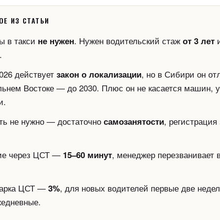
ОЕ ИЗ СТАТЬИ
ы в такси
. Нужен водительский стаж
и
не нужен
от 3 лет
.
2026 действует
, но в Сибири он от
закон о локализации
льнем Востоке — до 2030. Плюс он не касается машин, 
и.
ть не нужно — достаточно
, регистрация
самозанятости
ие через ЦСТ —
, менеджер перезванивает в
15–60 минут
парка ЦСТ —
, для новых водителей первые две неде
3%
едневные.