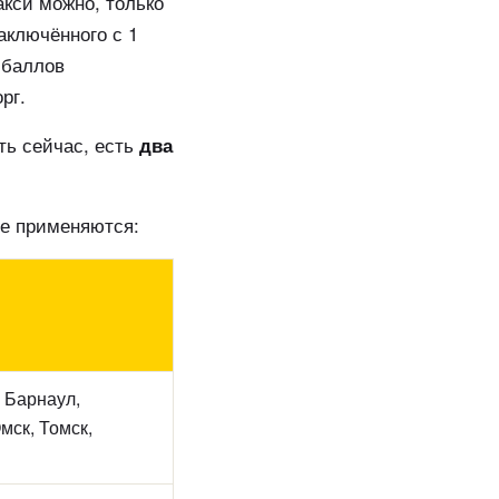
кси можно, только
аключённого с 1
 баллов
рг.
ть сейчас, есть
два
не применяются:
 Барнаул,
мск, Томск,