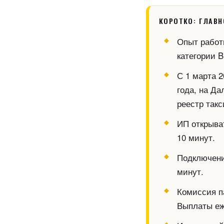
КОРОТКО: ГЛАВН
Опыт работ
категории B
С 1 марта 
года, на Да
реестр такс
ИП открыва
10 минут.
Подключен
минут.
Комиссия 
Выплаты еж