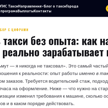
ГИС Такси
Направления
Блог о такси
Города
 програма
Выплаты
Контакты
ЗБОР С ЦИФРАМИ
 такси без опыта: как н
 реально зарабатывает
мут — я никогда не таксовал». Это самый частый
тношения к реальности: опыт работы
именно в та
ом заказов. Требуется водительский стаж, подхо
лчаса на оформление. Ниже — что нужно на старт
лизации изменил требования к машине, сколько о
ов и в каком порядке действовать.