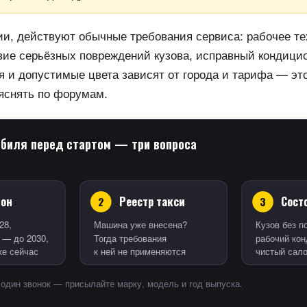
и, действуют обычные требования сервиса: рабочее те
вие серьёзных повреждений кузова, исправный кондицио
 и допустимые цвета зависят от города и тарифа — эт
яснять по форумам.
обиля перед стартом — три вопроса
ион
Реестр такси
Сост
2
3
28,
Машина уже внесена?
Кузов без п
 — до 2030,
Тогда требования
рабочий кон
е сейчас
к ней не применяются
чистый сал
 один звонок — присылайте марку, модель и год выпуска.