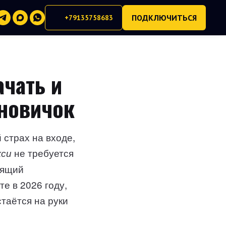
ПОДКЛЮЧИТЬСЯ
+79135758683
ачать и
 новичок
 страх на входе,
не требуется
кси
дящий
е в 2026 году,
стаётся на руки