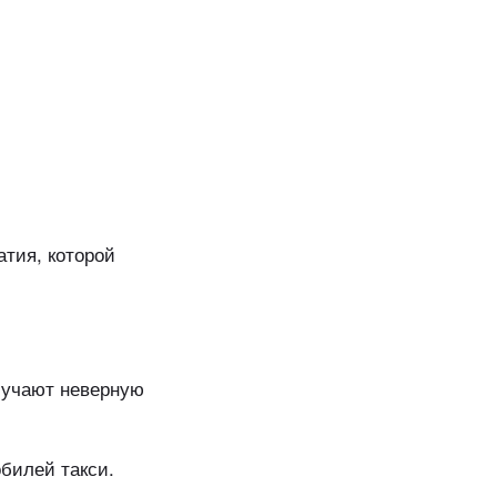
атия, которой
олучают неверную
билей такси.