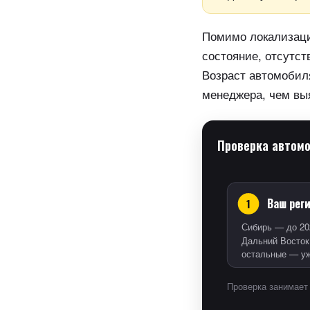
Помимо локализаци
состояние, отсутст
Возраст автомобиля
менеджера, чем вы
Проверка автом
Ваш рег
1
Сибирь — до 20
Дальний Восток
остальные — уж
Проверка занимает