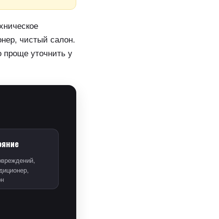
хническое
нер, чистый салон.
о проще уточнить у
ояние
овреждений,
диционер,
он