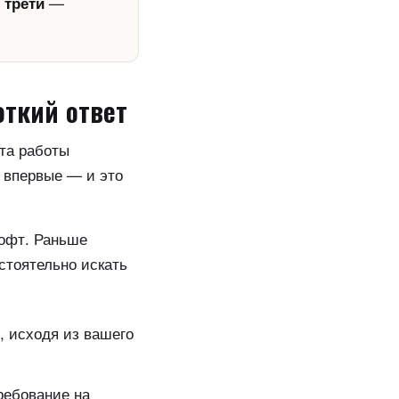
—
 трети
откий ответ
ыта работы
 впервые — и это
софт. Раньше
остоятельно искать
, исходя из вашего
ребование на