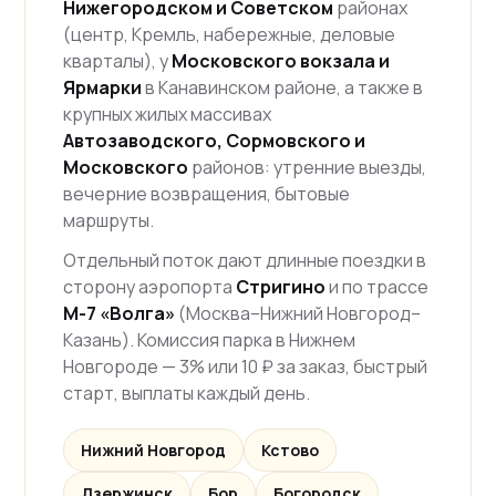
Нижегородском и Советском
районах
(центр, Кремль, набережные, деловые
кварталы), у
Московского вокзала и
Ярмарки
в Канавинском районе, а также в
крупных жилых массивах
Автозаводского, Сормовского и
Московского
районов: утренние выезды,
вечерние возвращения, бытовые
маршруты.
Отдельный поток дают длинные поездки в
сторону аэропорта
Стригино
и по трассе
М-7 «Волга»
(Москва–Нижний Новгород–
Казань). Комиссия парка в Нижнем
Новгороде — 3% или 10 ₽ за заказ, быстрый
старт, выплаты каждый день.
Нижний Новгород
Кстово
Дзержинск
Бор
Богородск