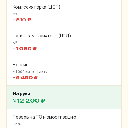
Комиссия парка (ЦСТ)
3%
−810 ₽
Налог самозанятого (НПД)
4%
−1 080 ₽
Бензин
~1 000 км по факту
−6 450 ₽
На руки
≈ 12 200 ₽
Резерв на ТО и амортизацию
~5%