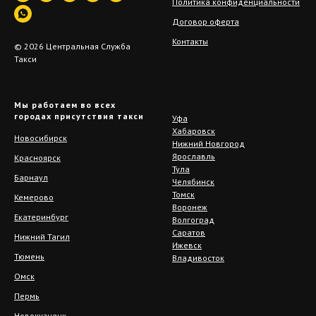
Политика конфиденциальности
Договор оферта
Контакты
© 2026 Центральная Служба
Такси
Мы работаем во всех
городах присутствия такси
Уфа
Хабаровск
Новосибирск
Нижний Новгород
Ярославль
Красноярск
Тула
Барнаул
Челябинск
Томск
Кемерово
Воронеж
Екатеринбург
Волгоград
Саратов
Нижний Тагил
Ижевск
Тюмень
Владивосток
Омск
Пермь
Новокузнецк