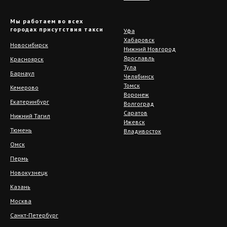
Мы работаем во всех
городах присутствия такси
Уфа
Хабаровск
Новосибирск
Нижний Новгород
Ярославль
Красноярск
Тула
Барнаул
Челябинск
Томск
Кемерово
Воронеж
Екатеринбург
Волгоград
Саратов
Нижний Тагил
Ижевск
Тюмень
Владивосток
Омск
Пермь
Новокузнецк
Казань
Москва
Санкт-Петербург