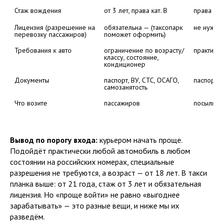
от 3 лет, права кат. B
права кат
Лицензия (разрешение на 
обязательна — (таксопарк 
не нужна
перевозку пассажиров)
поможет оформить)
Требования к авто
ограничение по возрасту/
практиче
классу, состояние, 
кондиционер
Документы
паспорт, ВУ, СТС, ОСАГО, 
паспорт, 
самозанятость
посылки,
Вывод по порогу входа:
курьером начать проще.
Подойдёт практически любой автомобиль в любом
состоянии на российских номерах, специальные
разрешения не требуются, а возраст — от 18 лет. В такси
планка выше: от 21 года, стаж от 3 лет и обязательная
лицензия. Но «проще войти» не равно «выгоднее
зарабатывать» — это разные вещи, и ниже мы их
разведём.