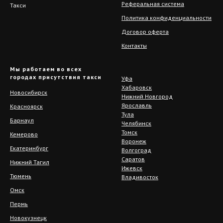
Реферальная система
Политика конфиденциальности
Договор оферта
Контакты
© 2026 Центральная Служба
Такси
Мы работаем во всех
городах присутствия такси
Уфа
Хабаровск
Новосибирск
Нижний Новгород
Ярославль
Красноярск
Тула
Барнаул
Челябинск
Томск
Кемерово
Воронеж
Екатеринбург
Волгоград
Саратов
Нижний Тагил
Ижевск
Тюмень
Владивосток
Омск