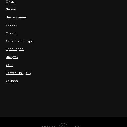
Ижевск
Тюмень
Владивосток
Омск
Пермь
Новокузнецк
Казань
Москва
Санкт-Петербург
Краснодар
Иркутск
Сочи
Ростов-на-Дону
Самара