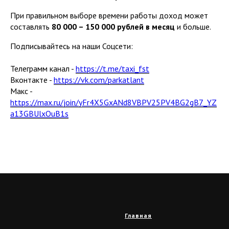
При правильном выборе времени работы доход может
составлять
80 000 – 150 000 рублей в месяц
и больше.
Подписывайтесь на наши Соцсети:
Телеграмм канал -
https://t.me/taxi_fst
Вконтакте -
https://vk.com/parkatlant
Макс -
https://max.ru/join/yFr4X5GxANd8VBPV25PV4BG2gB7_YZ
a13GBUlxOuB1s
Главная